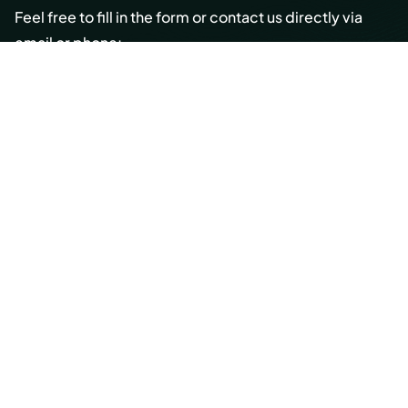
Feel free to fill in the form or contact us directly via
email or phone:
Email:
info@cmont.com
Phone:
+49 89 954296150
© Copyright 2026 Capmont Germany GmbH
Ottostraße 5, 80333 Munich, Germany
Imprint
Legal
Privacy Policy
Site by New Now