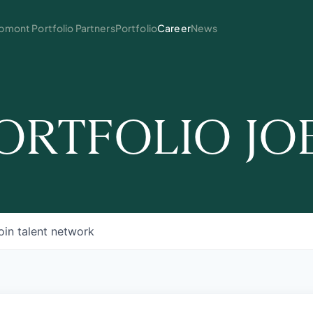
mont Portfolio Partners
Portfolio
Career
News
ORTFOLIO JO
oin talent network