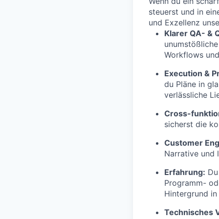
Wenn du ein scharf
steuerst und in e
und Exzellenz unse
Klarer QA- & Q
unumstößliche 
Workflows und 
Execution & 
du Pläne in gl
verlässliche L
Cross-funktio
sicherst die k
Customer En
Narrative und 
Erfahrung:
Du 
Programm- ode
Hintergrund in
Technisches V