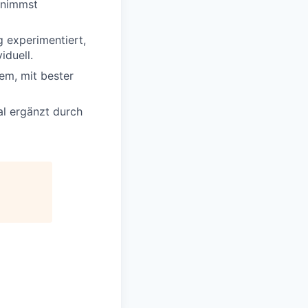
ernimmst
g experimentiert,
iduell.
em, mit bester
al ergänzt durch