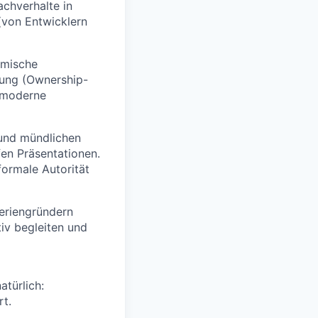
achverhalte in
(von Entwicklern
amische
tung (Ownership-
 moderne
 und mündlichen
fen Präsentationen.
formale Autorität
eriengründern
iv begleiten und
atürlich:
rt.