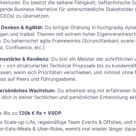
tekturen. Du besitzt die seltene Fähigkeit, tieftechnische S
gende Business-Narrative für unterschiedliche Stakeholder 
-CEOs) zu übersetzen.
 Denken & Agilität:
Du bringst Ordnung in hochgradig dyn
ngen und treibst Themen mit extrem hoher Eigenverantwor
n. Du beherrschst agile Frameworks (Scrum/Kanban) sowie
a, Confluence, etc.).
sstärke & Resilienz:
Du bist ein Meister der schriftlichen
– von strukturierten Technical Proposals bis zu kundenrei
assen, wenn sich Prioritäten verschieben, und nimmst ohne 
luss auf Peers und Führungsebene.
persönliches Wachstum:
Du arbeitest eng mit erfahrenen S
dich in deiner fachlichen und persönlichen Entwicklung akt
n
: Bis zu
120k
€ fix + VSOP
s Scale-up-Life, regelmäßige Team Events & Offsites, und n
r-Eats-Meals & Uber-Rides, wenn’s mal wieder länger daue