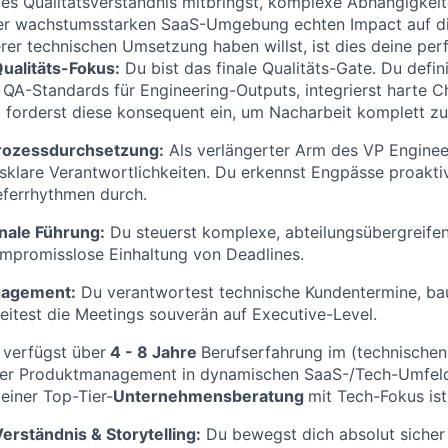
es Qualitätsverständnis mitbringst, komplexe Abhängigkei
iner wachstumsstarken SaaS-Umgebung echten Impact auf d
rer technischen Umsetzung haben willst, ist dies deine per
ualitäts-Fokus:
Du bist das finale Qualitäts-Gate. Du defin
QA-Standards für Engineering-Outputs, integrierst harte C
forderst diese konsequent ein, um Nacharbeit komplett zu 
Prozessdurchsetzung:
Als verlängerter Arm des VP Engineer
asklare Verantwortlichkeiten. Du erkennst Engpässe proakti
ieferrhythmen durch.
nale Führung:
Du steuerst komplexe, abteilungsübergreife
ompromisslose Einhaltung von Deadlines.
gagement:
Du verantwortest technische Kundentermine, ba
leitest die Meetings souverän auf Executive-Level.
verfügst über
4 - 8
Jahre
Berufserfahrung im (technischen)
r Produktmanagement in dynamischen SaaS-/Tech-Umfeld
 einer Top-Tier-
Unternehmensberatung
mit Tech-Fokus ist
erständnis & Storytelling:
Du bewegst dich absolut sicher