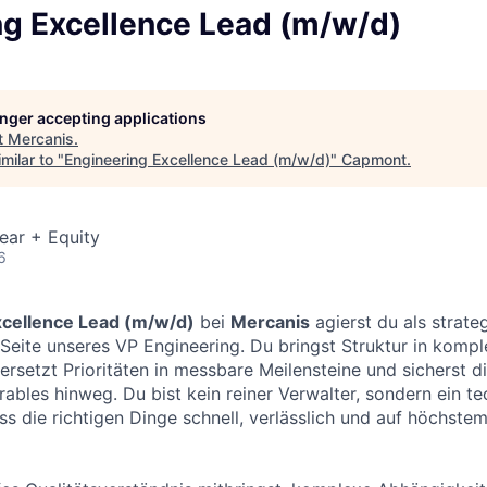
ng Excellence Lead (m/w/d)
longer accepting applications
t
Mercanis
.
milar to "
Engineering Excellence Lead (m/w/d)
"
Capmont
.
ear + Equity
6
xcellence Lead (m/w/d)
bei
Mercanis
agierst du als strate
Seite unseres VP Engineering. Du bringst Struktur in komp
bersetzt Prioritäten in messbare Meilensteine und sicherst di
ables hinweg. Du bist kein reiner Verwalter, sondern ein te
ss die richtigen Dinge schnell, verlässlich und auf höchstem