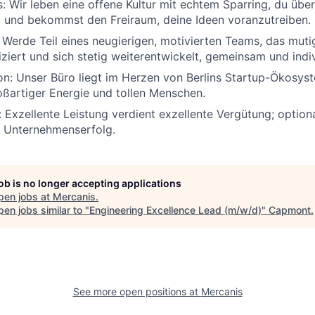
s:
Wir leben eine offene Kultur mit echtem Sparring, du üb
 und bekommst den Freiraum, deine Ideen voranzutreiben.
:
Werde Teil eines neugierigen, motivierten Teams, das muti
iert und sich stetig weiterentwickelt, gemeinsam und indiv
on:
Unser Büro liegt im Herzen von Berlins Startup-Ökosyst
ßartiger Energie und tollen Menschen.
:
Exzellente Leistung verdient exzellente Vergütung; option
m Unternehmenserfolg.
job is no longer accepting applications
pen jobs at
Mercanis
.
en jobs similar to "
Engineering Excellence Lead (m/w/d)
"
Capmont
.
See more open positions at
Mercanis