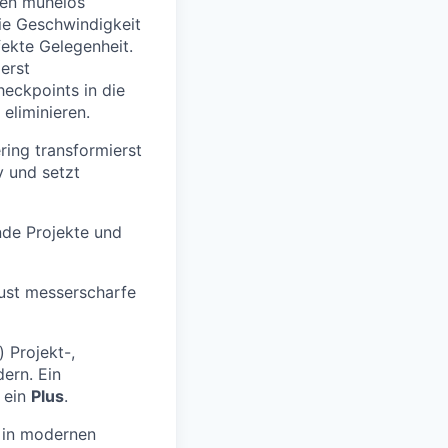
ten mühelos
ie Geschwindigkeit
fekte Gelegenheit.
ierst
heckpoints in die
eliminieren.
ing transformierst
v und setzt
nde Projekte und
ust messerscharfe
 Projekt-,
ern. Ein
 ein
Plus
.
 in modernen