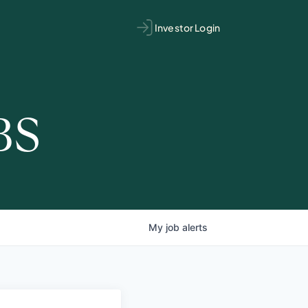
Investor Login
BS
My
job
alerts