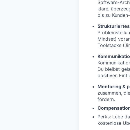
Software-Archi
klare, überzeu
bis zu Kunden
Strukturiertes
Problemstellu
Mindset) vora
Toolstacks (Jir
Kommunikation
Kommunikation 
Du bleibst gel
positiven Einf
Mentoring & 
zusammen, die 
fördern.
Compensatio
Perks:
Lebe da
kostenlose Ube