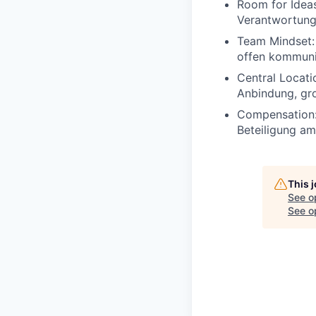
Room for Idea
Verantwortung
Team Mindset
offen kommuniz
Central Locati
Anbindung, gro
Compensation
Beteiligung a
This 
See o
See op