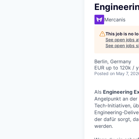
Engineeri
Mercanis
This job is no 
See open jobs a
See open jobs si
Berlin, Germany
EUR up to 120k / y
Posted
on May 7, 202
Als
Engineering E
Angelpunkt an der 
Tech-Initiativen, ü
Engineering-Deliver
der dafür sorgt, da
werden.