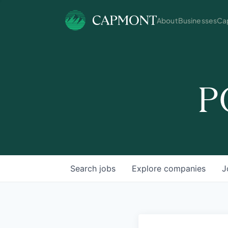
About
Businesses
Cap
P
Search
jobs
Explore
companies
J