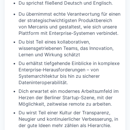
Du sprichst
fließend
Deutsch und Englisch
.
Du übernimmst echte
Verantwortung
für
einen
der
strategisch
wichtigsten
Produktbereich
von
Mercanis
und
gestaltest
,
wie
sich
unsere
Plattform
mit
Enterprise-
Systemen
verbindet
.
Du bist Teil eines
kollaborativen
,
wissensgetriebenen
Teams
, das
Innovation,
Lernen
und Wirkung
schätzt
Du erhältst tiefgehende Einblicke in
komplexe
Enterprise-
Herausforderungen
– von
Systemarchitektur
bis
hin
zu
sicherer
Dateninteroperabilität
.
Dich erwartet ein
modernes
Arbeitsumfeld
im
Herzen der Berliner Startup-
Szene
,
mit
der
Möglichkeit
,
zeitweise
remote
zu
arbeiten
.
Du wirst Teil einer
Kultur der
Transparenz
,
Neugier
und
kontinuierlicher
Verbesserung
, in
der
gute
Ideen
mehr
zählen
als
Hierarchie
.