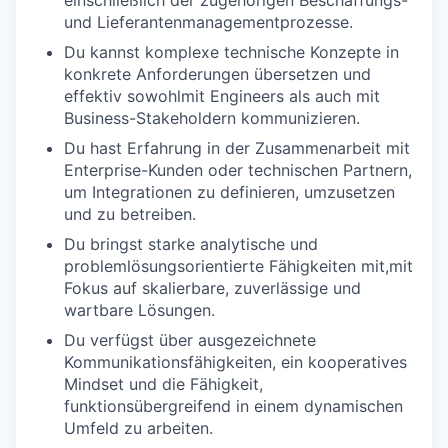
einschließlich der zugehörigen
Beschaffungs-
und Lieferantenmanagementprozesse.
Du kannst komplexe technische Konzepte in
konkrete
Anforderungen
übersetzen
und
effektiv
sowohl
mit
Engineers
als
auch
mit
Business-
Stakeholdern
kommunizieren
.
Du hast Erfahrung in der
Zusammenarbeit
mit
Enterprise-Kunden
oder
technischen
Partnern
,
um
Integrationen
zu
definieren
,
umzusetzen
und
zu
betreiben
.
Du bringst starke
analytische
und
problemlösungsorientierte
Fähigkeiten
mit,
mit
Fokus
auf
skalierbare
,
zuverlässige
und
wartbare
Lösungen
.
Du verfügst über ausgezeichnete
Kommunikationsfähigkeiten
,
ein
kooperatives
Mindset
und die
Fähigkeit
,
funktionsübergreifend
in
einem
dynamischen
Umfeld
zu
arbeiten
.