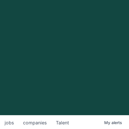
jobs
companies
Talent
My
alerts