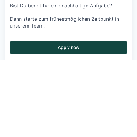
Bist Du bereit für eine nachhaltige Aufgabe?
Dann starte zum frühestmöglichen Zeitpunkt in
unserem Team.
Apply now
See more open positions at
GreenDot
Powered by Getro.com
Privacy policy
Cookie policy