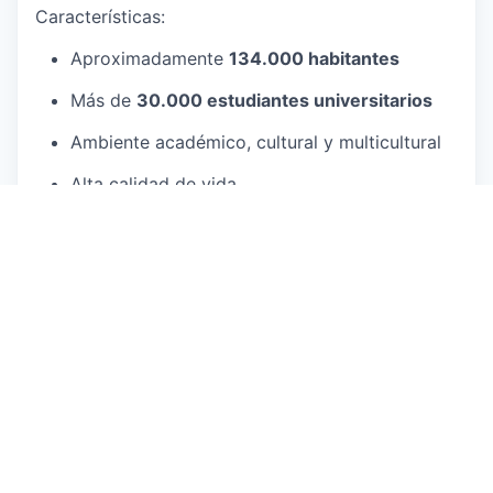
Características:
Aproximadamente
134.000 habitantes
Más de
30.000 estudiantes universitarios
Ambiente académico, cultural y multicultural
Alta calidad de vida
Ubicación estratégica:
📍 2 horas de Frankfurt
📍 1 hora y media de Hannover
Construye tu
futuro profesional en Alemania con
Universitätsmedizin Göttingen
y vive esta
experiencia internacional acompañado por el
programa #
Mejor en Alemania by Globogate.
En
este camino no estarás solo/a: te acompañaremos
en cada paso del proceso.