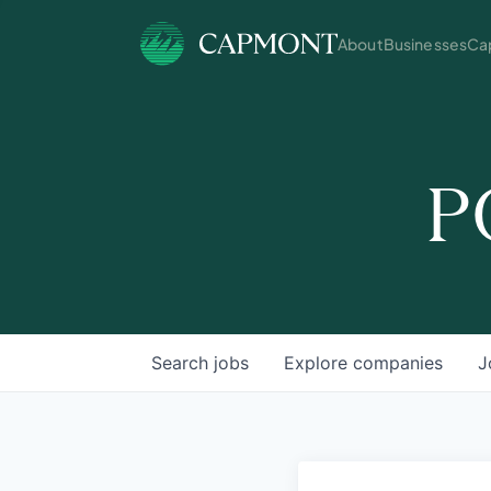
About
Businesses
Cap
P
Search
jobs
Explore
companies
J