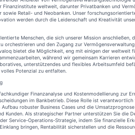
ür Finanzinstitute weltweit, darunter Privatbanken und Verm
 sowie Retail- und Neobanken. Unser forschungsorientiert
novation werden durch die Leidenschaft und Kreativität unse
alentierte Menschen, die sich unserer Mission anschließen, 
u orchestrieren und den Zugang zur Vermögensverwaltung
valoq bietet die Möglichkeit, eng mit einigen der weltweit 
usammenzuarbeiten, während wir gemeinsam Karrieren entwi
aboratives, unterstützendes und flexibles Arbeitsumfeld bef
 volles Potenzial zu entfalten.
ng
 fachkundiger Finanzanalyse und Kostenmodellierung zur E
scheidungen im Bankbetrieb. Diese Rolle ist verantwortlich
n Aufbau robuster Business Cases und die Umsatzprognose
d Kunden. Als strategischer Partner unterstützen Sie die De
der Service-Operations-Strategie, indem Sie finanzielle Erk
Einklang bringen, Rentabilität sicherstellen und die Ressou