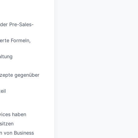
oder Pre-Sales-
terte Formeln,
altung
nzepte gegenüber
eil
vices haben
sitzen
on von Business