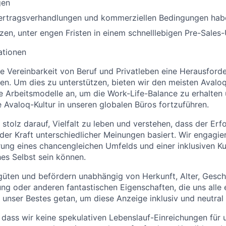
gen
Vertragsverhandlungen und kommerziellen Bedingungen hab
tzen, unter engen Fristen in einem schnelllebigen Pre-Sales
ationen
ie Vereinbarkeit von Beruf und Privatleben eine Herausforder
nen. Um dies zu unterstützen, bieten wir den meisten Avalo
le Arbeitsmodelle an, um die Work-Life-Balance zu erhalten 
e Avaloq-Kultur in unseren globalen Büros fortzuführen.
 stolz darauf, Vielfalt zu leben und verstehen, dass der Erf
er Kraft unterschiedlicher Meinungen basiert. Wir engagier
ung eines chancengleichen Umfelds und einer inklusiven Kult
es Selbst sein können.
rgüten und befördern unabhängig von Herkunft, Alter, Geschl
ung oder anderen fantastischen Eigenschaften, die uns alle 
unser Bestes getan, um diese Anzeige inklusiv und neutral 
, dass wir keine spekulativen Lebenslauf-Einreichungen für 