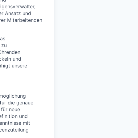
ögensverwalter,
er Ansatz und
rer Mitarbeitenden
das
 zu
führenden
ckeln und
ähigt unsere
rmöglichung
 für die genaue
 für neue
finition und
enntnisse mit
rcenzuteilung