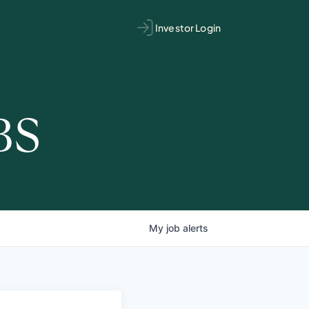
Investor Login
BS
My
job
alerts