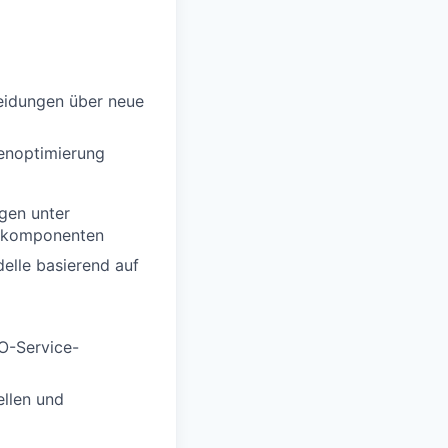
eidungen über neue
genoptimierung
gen unter
erkomponenten
elle basierend auf
BO-Service-
llen und