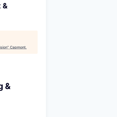
 &
sion
"
Capmont
.
g &