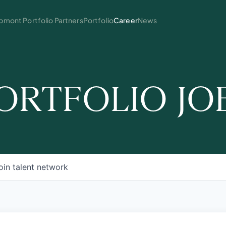
mont Portfolio Partners
Portfolio
Career
News
ORTFOLIO JO
oin talent network