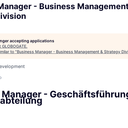
Manager - Business Management
ivision
longer accepting applications
t
GLOBOGATE
.
milar to "
Business Manager - Business Management & Strategy Divi
Development
d
o
 Manager - Geschäftsführun
eabteilung