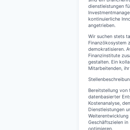
dienstleistungen f
Investmentmanager
kontinuierliche In
angetrieben.
Wir suchen stets t
Finanzökosystem z
demokratisieren. A
Finanzinstitute z
gestalten. Ein koll
Mitarbeitenden, ihr
Stellenbeschreibu
Bereitstellung von
datenbasierter Ent
Kostenanalyse, de
Dienstleistungen un
Weiterentwicklung 
Geschäftszielen in 
optimieren.