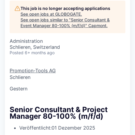
This job is no longer accepting applications
See open jobs at
GLOBOGATE
.
See open jobs similar to "
Senior Consultant &
Event Manager 80-100% (m/f/d)
"
Capmont
.
Administration
Schlieren, Switzerland
Posted
6+ months ago
Promotion-Tools AG
Schlieren
Gestern
Senior Consultant & Project
Manager 80-100% (m/f/d)
Veröffentlicht:
01 Dezember 2025