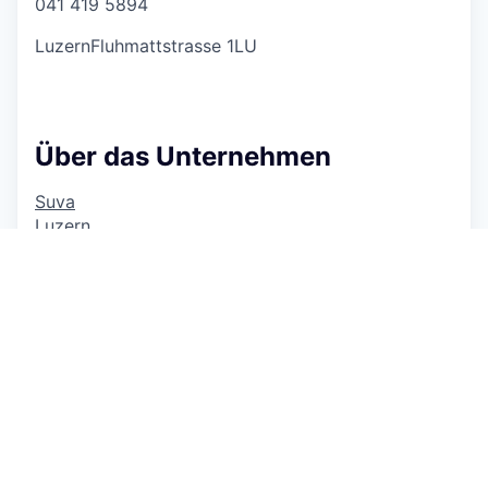
041 419 5894
LuzernFluhmattstrasse 1LU
Über das Unternehmen
Suva
Luzern
Firmenprofil ansehen
Versicherungen
> 1 000 Mitarbeitende
37 Jobs
https://www.suva.ch