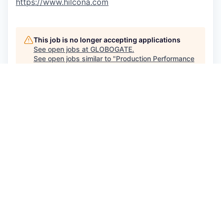
https://www.hilcona.com
This job is no longer accepting applications
See open jobs at
GLOBOGATE
.
See open jobs similar to "
Production Performance
Manager / Production Performance Managerin
"
Capmont
.
See more open positions at
GLOBOGATE
Powered by Getro.com