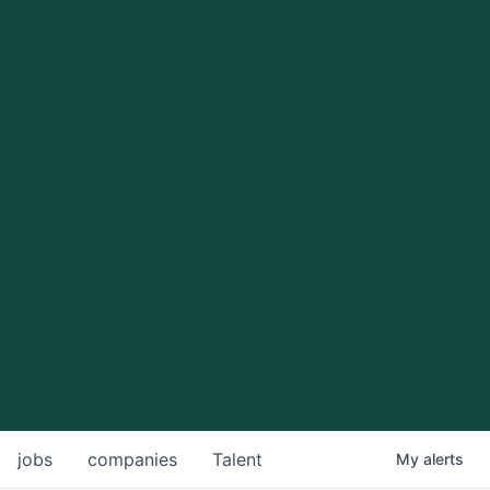
jobs
companies
Talent
My
alerts