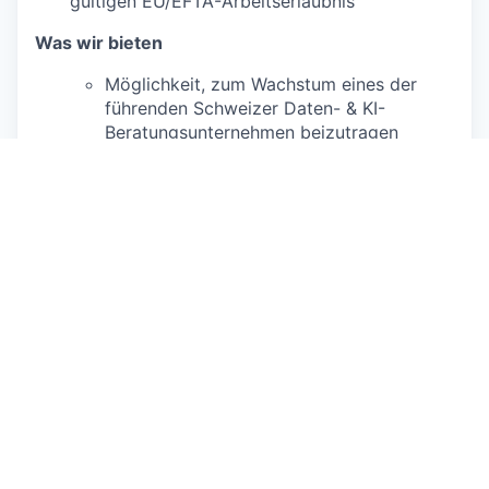
gültigen EU/EFTA-Arbeitserlaubnis
Was wir bieten
Möglichkeit, zum Wachstum eines der
führenden Schweizer Daten- & KI-
Beratungsunternehmen beizutragen
Arbeit an hochmodernen Daten- & KI-
Themen
Option, teilweise von zu Hause aus zu
arbeiten
Flexible Arbeitszeiten
Häufige
standortübergreifende/unternehmensweite
Events wie Offsites
Dediziertes Budget für Weiterbildung
Originalinserat anzeigen
Über das Unternehmen