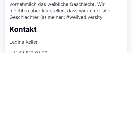
vornehmlich das weibliche Geschlecht. Wir
möchten aber klarstellen, dass wir immer alle
Geschlechter (a) meinen: #welivediversity
Kontakt
Ladina Keller
+41 61 512 01 05
E-Mail schreiben
Über das Unternehmen
CSP AG
St. Gallen / Bern / Zürich / Basel
Firmenprofil ansehen
Beratung diverse
51 - 100 Mitarbeitende