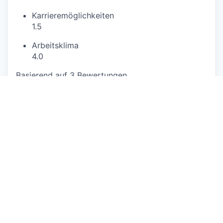
Karrieremöglichkeiten
1.5
Arbeitsklima
4.0
Basierend auf 3 Bewertungen
https://www.sabag.ch
This job is no longer accepting applications
See open jobs at
GLOBOGATE
.
See open jobs similar to "
Leiter AVOR &
Administration Sabella
"
Capmont
.
See more open positions at
GLOBOGATE