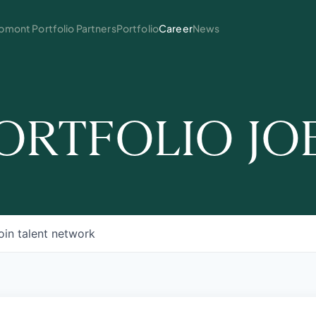
mont Portfolio Partners
Portfolio
Career
News
ORTFOLIO JO
oin talent network