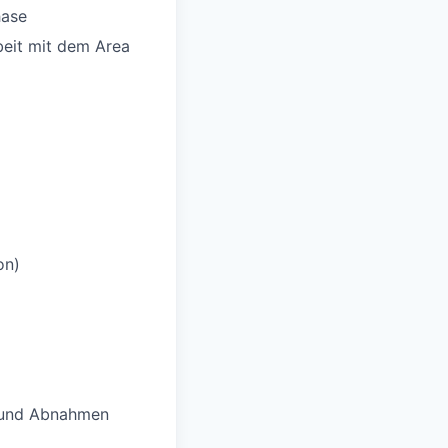
hase
beit mit dem Area
on)
n und Abnahmen