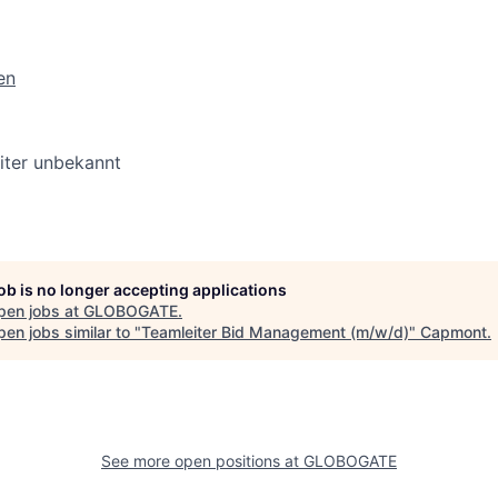
en
iter unbekannt
job is no longer accepting applications
pen jobs at
GLOBOGATE
.
en jobs similar to "
Teamleiter Bid Management (m/w/d)
"
Capmont
.
See more open positions at
GLOBOGATE