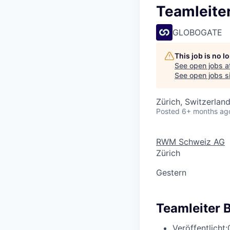
Teamleite
GLOBOGATE
This job is no 
See open jobs a
See open jobs si
Zürich, Switzerlan
Posted
6+ months ag
RWM Schweiz AG
Zürich
Gestern
Teamleiter 
Veröffentlicht: