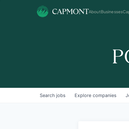
About
Businesses
Cap
P
Search
jobs
Explore
companies
J