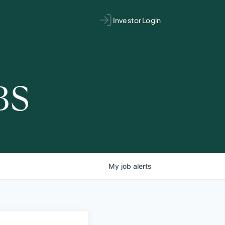
Investor Login
BS
My
job
alerts