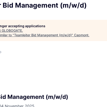
r Bid Management (m/w/d)
longer accepting applications
t
GLOBOGATE
.
milar to "
Teamleiter Bid Management (m/w/d)
"
Capmont
.
d
o
Bid Management (m/w/d)
04 November 2025