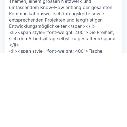
Themen, einem grossen Netzwerk und
umfassendem Know-How entlang der gesamten
Kommunikationswertschöpfungskette sowie
entsprechenden Projekten und langfristigen
Entwicklungsmöglichkeiten</span></li>
<li><span style="font-weight: 400">Die Freiheit,
sich den Arbeitsalltag selbst zu gestalten</span>
</li>
<li><span style="font-weight: 400">Flache
Hierarchien, offene & kollegiale Kultur und viel
Leidenschaft</span></li>
<li><span style="font-weight:
400">Herausragende Vorsorgeleistungen</span>
</li>
<li><span style="font-weight: 400">Flexible,
familienfreundliche Arbeitsmöglichkeiten (Home
Office gehört da natürlich dazu) </span></li>
<li><span style="font-weight: 400">Workation-
Möglichkeit</span></li>
<li><span style="font-weight: 400">Interne
Academy sowie