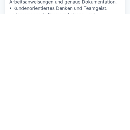
Arbeitsanweisungen und genaue Dokumentation.
• Kundenorientiertes Denken und Teamgeist.
• Hervorragende Kommunikations- und
Organisationsfähigkeiten.
• Gute Deutschkenntnisse und grundlegende
Englischkenntnisse erforderlich.
• Sehr präzise, zuverlässige Arbeitsweise.
• Vertraut mit Microsoft Office Software.
Originalinserat anzeigen
Über das Unternehmen
Thermo Fisher Scientific (Schweiz) AG
Lengnau
Firmenprofil ansehen
Branche nicht angegeben
1 - 10 Mitarbeitende