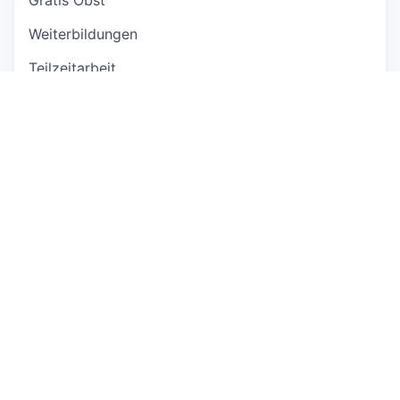
Weiterbildungen
Teilzeitarbeit
Arbeitsplätze für Menschen mit Behinderung
Gratis Getränke
Flexible Arbeitszeit
https://www.landenhof.ch/
This job is no longer accepting applications
See open jobs at
GLOBOGATE
.
See open jobs similar to "
Leiter:in BFSUG Aargau
Solothurn (60-100%)
"
Capmont
.