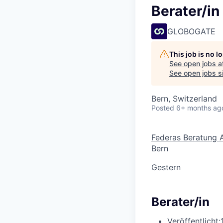
Berater/in
GLOBOGATE
This job is no 
See open jobs a
See open jobs si
Bern, Switzerland
Posted
6+ months ag
Federas Beratung 
Bern
Gestern
Berater/in
Veröffentlicht: