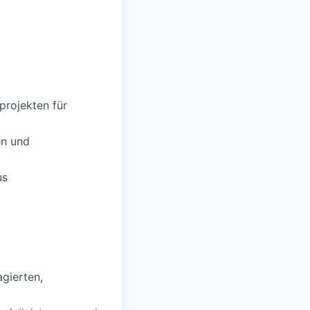
projekten für
en und
us
gierten,