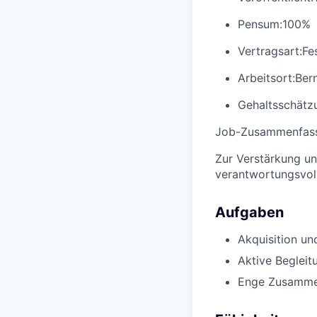
Pensum:
100%
Vertragsart:
Fe
Arbeitsort:
Ber
Gehaltsschätzu
Job-Zusammenfas
Zur Verstärkung un
verantwortungsvoll
Aufgaben
Akquisition un
Aktive Begleit
Enge Zusammen