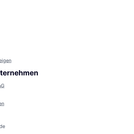
zeigen
nternehmen
AG
en
nde