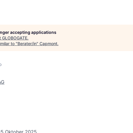
longer accepting applications
t
GLOBOGATE
.
milar to "
Berater/in
"
Capmont
.
o
AG
15 Oktober 2025