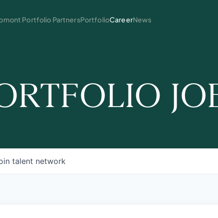
mont Portfolio Partners
Portfolio
Career
News
ORTFOLIO JO
oin talent network