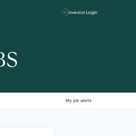
Investor Login
BS
My
job
alerts