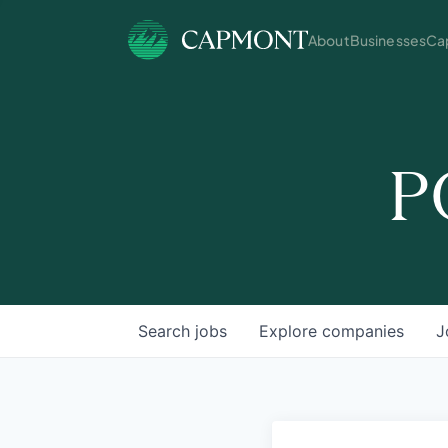
About
Businesses
Cap
P
Search
jobs
Explore
companies
J