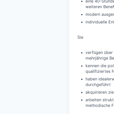
eine 40-Stunde
weiteren Benef
modern ausgest
individuelle 
Sie
verfügen über
mehrjährige B
kennen die pol
qualifizierte
haben idealerw
durchgeführt
akquirieren zi
arbeiten strukt
methodische F