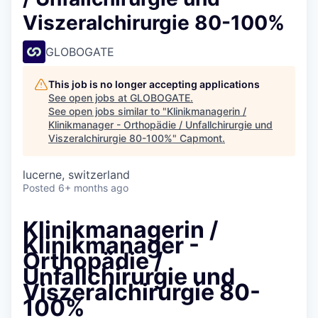
Viszeralchirurgie 80-100%
GLOBOGATE
This job is no longer accepting applications
See open jobs at
GLOBOGATE
.
See open jobs similar to "
Klinikmanagerin /
Klinikmanager - Orthopädie / Unfallchirurgie und
Viszeralchirurgie 80-100%
"
Capmont
.
lucerne, switzerland
Posted
6+ months ago
Klinikmanagerin /
Klinikmanager -
Orthopädie /
Unfallchirurgie und
Viszeralchirurgie 80-
100%