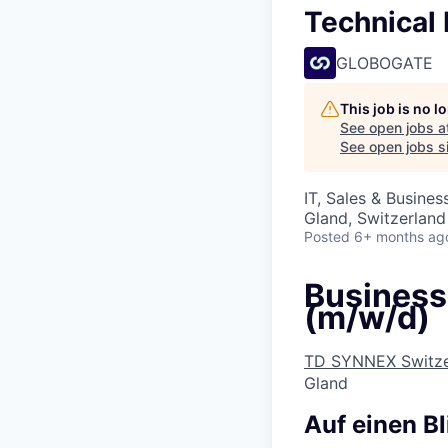
Technical 
GLOBOGATE
This job is no 
See open jobs a
See open jobs si
IT, Sales & Busine
Gland, Switzerland
Posted
6+ months ag
Business
(m/w/d)
TD SYNNEX Switz
Gland
Auf einen Bl