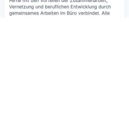
Ferne mit den Vorteilen der Zusammenarbeit,
Vernetzung und beruflichen Entwicklung durch
gemeinsames Arbeiten im Büro verbindet. Alle
Marsh McLennan-Mitarbeiter werden erwartet,
mindestens drei Tage pro Woche im lokalen Büro
oder vor Ort bei Kunden zu arbeiten. Bürobasierte
Teams legen mindestens einen "Ankertag" pro
Woche fest, an dem das gesamte Team persönlich
zusammenkommt.
Originalinserat anzeigen
Über das Unternehmen
Oliver Wyman AG
Zurich
Firmenprofil ansehen
Beratung diverse
>1000 Mitarbeitende