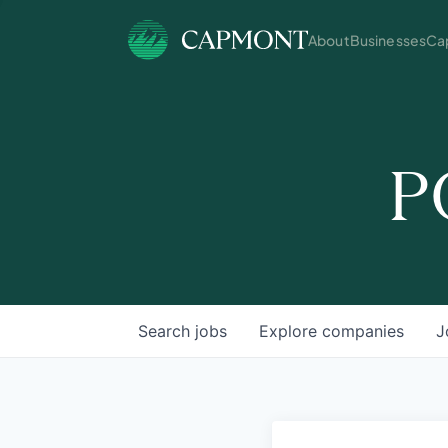
About
Businesses
Cap
P
Search
jobs
Explore
companies
J