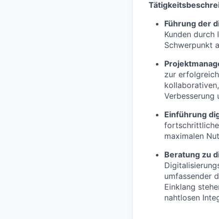
T
ätigkeitsbeschre
Führung der d
Kunden durch I
Schwerpunkt au
Projektmanag
zur erfolgreic
kollaborativen
Verbesserung u
Einführung di
fortschrittlic
maximalen Nutz
Beratung zu di
Digitalisierun
umfassender di
Einklang stehe
nahtlosen Inte