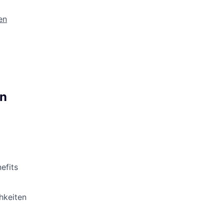
en
n
efits
hkeiten