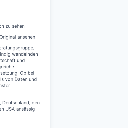
ch zu sehen
Original ansehen
beratungsgruppe,
ständig wandelnden
rtschaft und
greiche
msetzung. Ob bei
als von Daten und
nster
, Deutschland, den
den USA ansässig