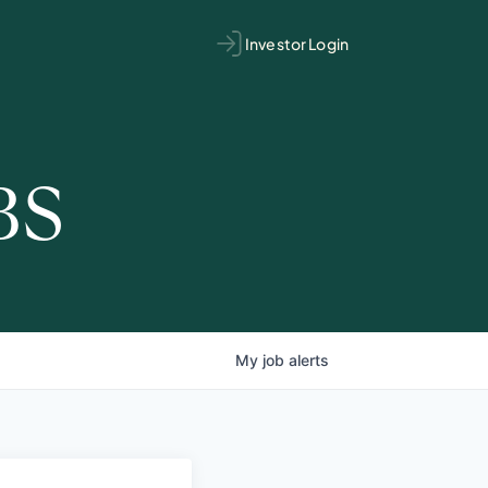
Investor Login
BS
My
job
alerts