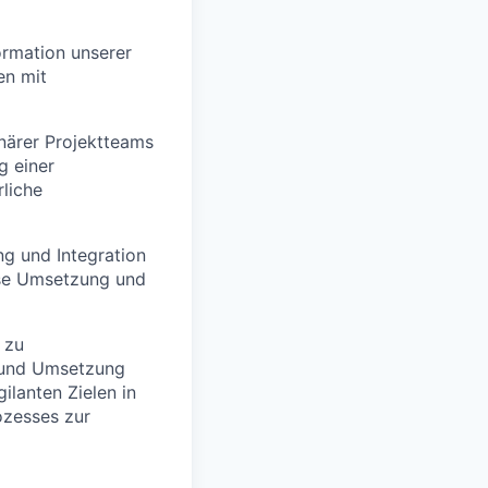
ormation unserer
en mit
närer Projektteams
g einer
rliche
ng und Integration
lose Umsetzung und
 zu
g und Umsetzung
ilanten Zielen in
ozesses zur