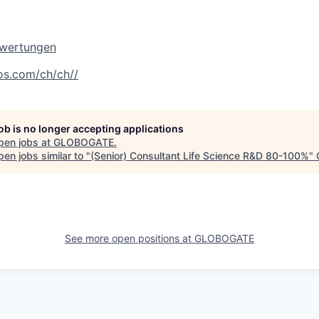
ewertungen
os.com/ch/ch//
job is no longer accepting applications
pen jobs at
GLOBOGATE
.
en jobs similar to "
(Senior) Consultant Life Science R&D 80-100%
"
See more open positions at
GLOBOGATE