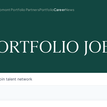
mont Portfolio Partners
Portfolio
Career
News
ORTFOLIO JO
oin talent network