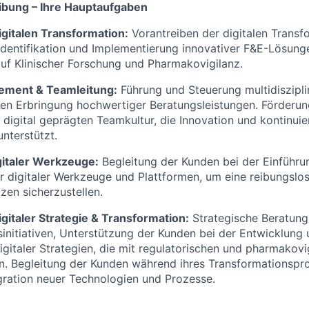
ibung – Ihre Hauptaufgaben
igitalen Transformation:
Vorantreiben der digitalen Transf
dentifikation und Implementierung innovativer F&E-Lösung
f Klinischer Forschung und Pharmakovigilanz.
ement & Teamleitung:
Führung und Steuerung multidiszipli
hen Erbringung hochwertiger Beratungsleistungen. Förderun
, digital geprägten Teamkultur, die Innovation und kontinuie
nterstützt.
gitaler Werkzeuge:
Begleitung der Kunden bei der Einführu
her digitaler Werkzeuge und Plattformen, um eine reibungs
en sicherzustellen.
gitaler Strategie & Transformation:
Strategische Beratung
gsinitiativen, Unterstützung der Kunden bei der Entwicklun
gitaler Strategien, die mit regulatorischen und pharmakovig
n. Begleitung der Kunden während ihres Transformationspr
gration neuer Technologien und Prozesse.