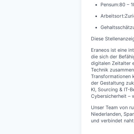
Pensum:
80 – 
Arbeitsort:
Zur
Gehaltsschätzu
Diese Stellenanzei
Eraneos ist eine i
die sich der Befäh
digitalen Zeitalter
Technik zusammenbr
Transformationen k
der Gestaltung zuk
KI, Sourcing & IT
Cybersicherheit – 
Unser Team von run
Niederlanden, Span
und verbindet naht