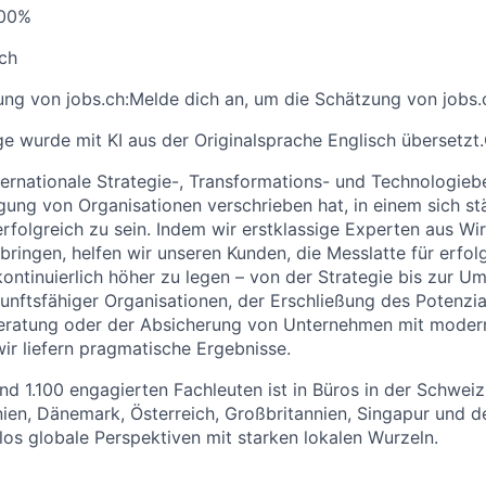
100%
ich
ng von jobs.ch:
Melde dich an
, um die Schätzung von jobs.
ge wurde mit KI aus der Originalsprache Englisch übersetzt.
nternationale Strategie-, Transformations- und Technologie
igung von Organisationen verschrieben hat, in einem sich 
 erfolgreich zu sein. Indem wir erstklassige Experten aus Wi
ingen, helfen wir unseren Kunden, die Messlatte für erfol
ontinuierlich höher zu legen – von der Strategie bis zur U
unftsfähiger Organisationen, der Erschließung des Potenzi
-Beratung oder der Absicherung von Unternehmen mit moder
wir liefern pragmatische Ergebnisse.
d 1.100 engagierten Fachleuten ist in Büros in der Schweiz
ien, Dänemark, Österreich, Großbritannien, Singapur und 
los globale Perspektiven mit starken lokalen Wurzeln.