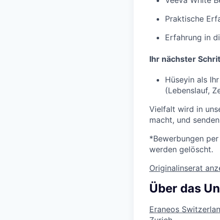
Veeva White Be
Praktische Erfa
Erfahrung in 
Ihr nächster Schr
Hüseyin als Ih
(Lebenslauf,
Z
Vielfalt wird in u
macht, und senden
*
Bewerbungen pe
werden
gelöscht
.
Originalinserat an
Über das U
Eraneos Switzerla
Zurich