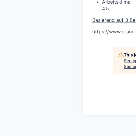
Arbeitsklima
4.5
Basierend auf 3 B
https://www.erane
This 
See o
See op