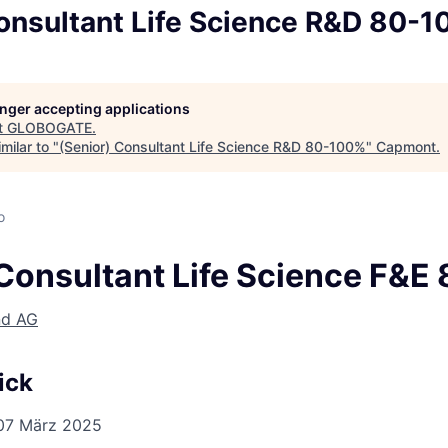
Consultant Life Science R&D 80-
longer accepting applications
t
GLOBOGATE
.
milar to "
(Senior) Consultant Life Science R&D 80-100%
"
Capmont
.
d
o
 Consultant Life Science F&
nd AG
ick
07 März 2025