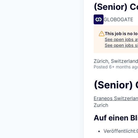
(Senior) 
GLOBOGATE
This job is no 
See open jobs a
See open jobs si
Zürich, Switzerlan
Posted
6+ months ag
(Senior)
Eraneos Switzerla
Zurich
Auf einen Bl
Veröffentlicht: