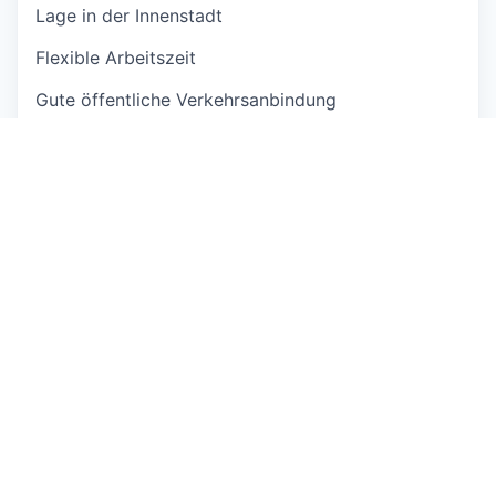
Lage in der Innenstadt
Flexible Arbeitszeit
Gute öffentliche Verkehrsanbindung
https://zeb-career.com/de
This job is no longer accepting applications
See open jobs at
GLOBOGATE
.
See open jobs similar to "
Consultant Regulatory
Management (w|m|d)
"
Capmont
.
See more open positions at
GLOBOGATE