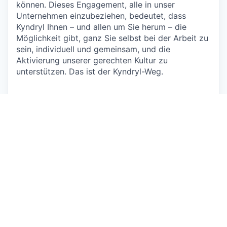
können. Dieses Engagement, alle in unser
Unternehmen einzubeziehen, bedeutet, dass
Kyndryl Ihnen – und allen um Sie herum – die
Möglichkeit gibt, ganz Sie selbst bei der Arbeit zu
sein, individuell und gemeinsam, und die
Aktivierung unserer gerechten Kultur zu
unterstützen. Das ist der Kyndryl-Weg.
Was Sie erwarten können
Mit modernsten Ressourcen und Fortune-100-
Kunden ist jeder Tag eine Gelegenheit, zu
innovieren, neue Fähigkeiten, neue Beziehungen,
neue Prozesse und neuen Wert zu schaffen.
Kyndryl kümmert sich um Ihr Wohlbefinden und ist
stolz darauf, Leistungen anzubieten, die Ihnen
Wahlmöglichkeiten geben, die Vielfalt unserer
Mitarbeiter widerspiegeln und Sie und Ihre Familie
in den wichtigen Momenten unterstützen – egal,
wo Sie sich auf Ihrer Lebensreise befinden. Unsere