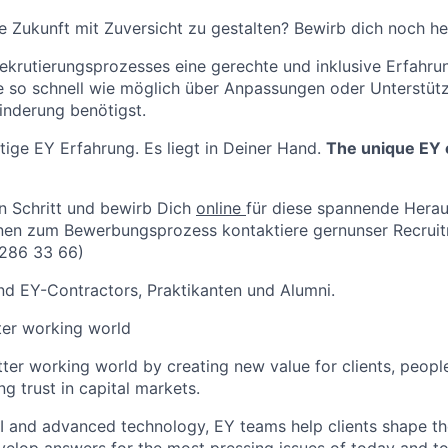
ne Zukunft mit Zuversicht zu gestalten? Bewirb dich noch he
rutierungsprozesses eine gerechte und inklusive Erfahrun
te so schnell wie möglich über Anpassungen oder Unterstüt
inderung benötigst.
tige EY Erfahrung. Es liegt in Deiner Hand.
The unique EY e
 Schritt und bewirb Dich
online
für diese spannende Herau
onen zum Bewerbungsprozess kontaktiere gernunser Recrui
 286 33 66)
d EY-Contractors, Praktikanten und Alumni.
tter working world
tter working world by creating new value for clients, peopl
ng trust in capital markets.
I and advanced technology, EY teams help clients shape th