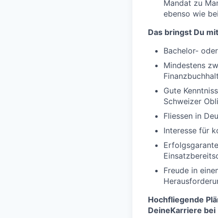
Mandat zu Man
ebenso wie bei
Das bringst Du mit
Bachelor- oder
Mindestens zwe
Finanzbuchhalt
Gute Kenntnis
Schweizer Obli
Fliessen in De
Interesse für 
Erfolgsgaranten
Einsatzbereits
Freude in eine
Herausforderu
Hochfliegende Plä
DeineKarriere bei