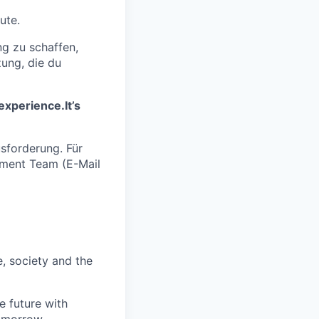
ute.
g zu schaffen,
zung, die du
xperience.It’s
sforderung. Für
tment Team (
E-Mail
e, society and the
e future with