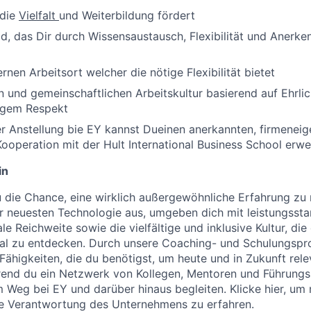
 die
Vielfalt
und Weiterbildung fördert
d, das Dir durch Wissensaustausch, Flexibilität und Anerk
nen Arbeitsort welcher die nötige Flexibilität bietet
n und gemeinschaftlichen Arbeitskultur basierend auf Ehrlich
igem Respekt
r Anstellung bie EY kannst Dueinen anerkannten, firmenei
ooperation mit der Hult International Business School erwe
in
u die Chance, eine wirklich außergewöhnliche Erfahrung zu
er neuesten Technologie aus, umgeben dich mit leistungsst
ale Reichweite sowie die vielfältige und inklusive Kultur, di
zial zu entdecken. Durch unsere Coaching- und Schulungs
Fähigkeiten, die du benötigst, um heute und in Zukunft rele
rend du ein Netzwerk von Kollegen, Mentoren und Führungs
m Weg bei EY und darüber hinaus begleiten. Klicke hier, um
le Verantwortung des Unternehmens zu erfahren.