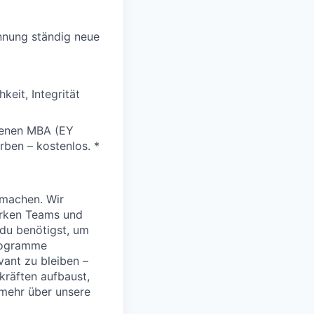
ennung ständig neue
keit, Integrität
genen MBA (EY
rben – kostenlos. *
 machen. Wir
arken Teams und
e du benötigst, um
programme
vant zu bleiben –
kräften aufbaust,
 mehr über unsere