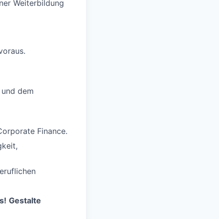
iner Weiterbildung
voraus.
R und dem
Corporate Finance.
keit,
eruflichen
s!
Gestalte