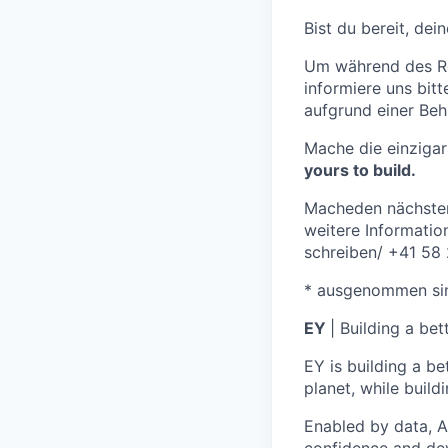
Bist du bereit, dei
Um während des Rek
informiere uns bit
aufgrund einer Beh
Mache die einzigar
yours to build.
Macheden nächsten
weitere Informati
schreiben
/ +41 58
* ausgenommen sin
EY
| Building a be
EY is building a be
planet, while buildi
Enabled by data, A