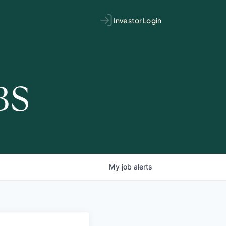
Investor Login
BS
My
job
alerts