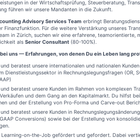
leistungen in der Wirtschaftsprüfung, Steuerberatung, Tran
g führen wir unsere Mandanten in die Zukunft.
ccounting Advisory Services Team
erbringt Beratungsdienst
r Finanzfunktion. Für die weitere Verstärkung unseres Tra
eam in Zürich, suchen wir eine erfahrene, teamorientierte, 
ichkeit als
Senior Consultant
(80-100%).
 bei uns — Erfahrungen, von denen Du ein Leben lang prof
 und beratest unsere internationalen und nationalen Kunden 
m Dienstleistungssektor in Rechnungslegungsfragen (OR, 
GAAP)
t und beratest unsere Kunden im Rahmen von komplexen Tra
 Verkäufen und dem Gang an den Kapitalmarkt. Du hilfst be
nen und der Erstellung von Pro-Forma und Carve-out Berich
t und beratest unsere Kunden in Rechnungslegungsänderung
GAAP Conversions) sowie bei der Erstellung von konsolidi
gen.
 Learning-on-the-Job gefördert und gefordert. Dabei verti