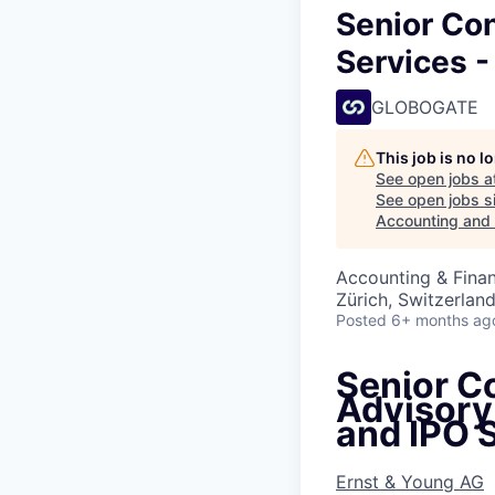
Senior Con
Services -
GLOBOGATE
This job is no 
See open jobs a
See open jobs si
Accounting and 
Accounting & Fina
Zürich, Switzerlan
Posted
6+ months ag
Senior C
Advisory
and IPO 
Ernst & Young AG