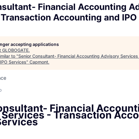
sultant- Financial Accounting A
 Transaction Accounting and IPO
longer accepting applications
t
GLOBOGATE
.
milar to "
Senior Consultant- Financial Accounting Advisory Services
IPO Services
"
Capmont
.
nce
d
o
onsultant- Financial Account
 Services - Transaction Acc
Services