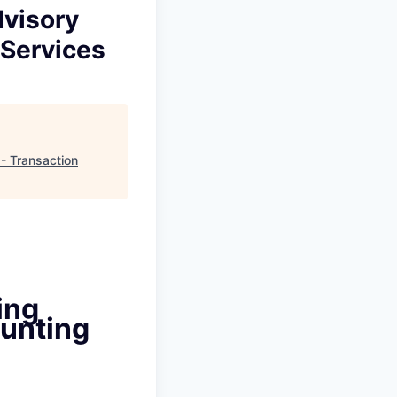
dvisory
 Services
 - Transaction
ing
ounting