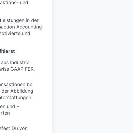
saktions- und
leistungen in der
nsaction Accounting
motivierte und
itierst
aus Industrie,
Swiss GAAP FER,
nsaktionen bei
i der Abbildung
terstattungen.
en und –
erten
efest Du von