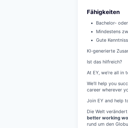
Fähigkeiten
Bachelor- oder
Mindestens zwe
Gute Kenntniss
KI-generierte Zus
Ist das hilfreich?
At EY, we’re all in
We’ll help you suc
career wherever yo
Join EY and help t
Die Welt verändert
better working wo
rund um den Globus 