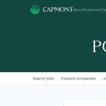
About
Businesses
Cap
P
Search
jobs
Explore
companies
J