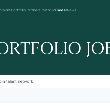
mont Portfolio Partners
Portfolio
Career
News
ORTFOLIO JO
oin talent network