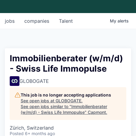
jobs
companies
Talent
My
alerts
Immobilienberater (w/m/d)
- Swiss Life Immopulse
GLOBOGATE
This job is no longer accepting applications
See open jobs at
GLOBOGATE
.
See open jobs similar to "
Immobilienberater
(w/m/d) - Swiss Life Immopulse
"
Capmont
.
Zürich, Switzerland
Posted
6+ months ago