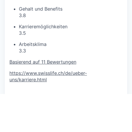
Gehalt und Benefits
3.8
Karrieremöglichkeiten
3.5
Arbeitsklima
3.3
Basierend auf 11 Bewertungen
https://www.swisslife.ch/de/ueber-
uns/karriere.html
This job is no longer accepting applications
See open jobs at
GLOBOGATE
.
See open jobs similar to "
Immobilienberater
(w/m/d) - Swiss Life Immopulse
"
Capmont
.