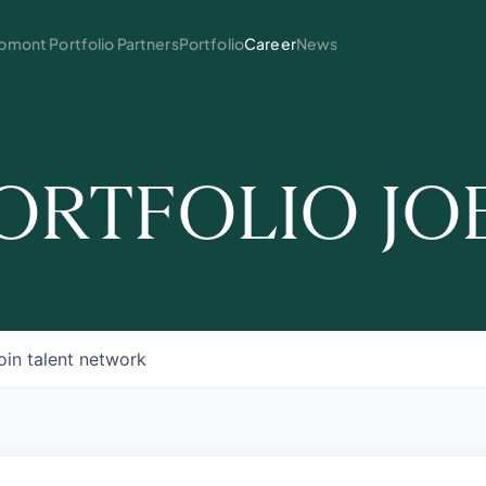
mont Portfolio Partners
Portfolio
Career
News
ORTFOLIO JO
oin talent network