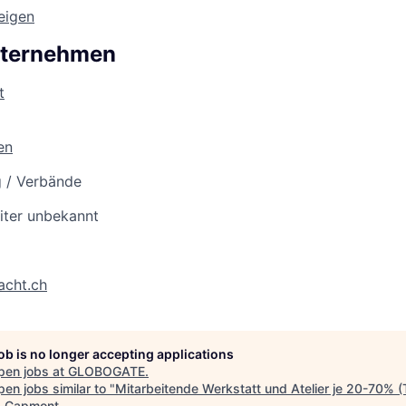
zeigen
nternehmen
t
en
g / Verbände
iter unbekannt
acht.ch
job is no longer accepting applications
pen jobs at
GLOBOGATE
.
en jobs similar to "
Mitarbeitende Werkstatt und Atelier je 20-70% (
"
Capmont
.