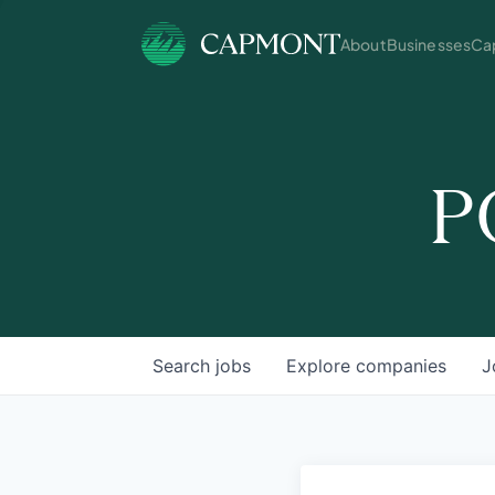
About
Businesses
Cap
P
Search
jobs
Explore
companies
J