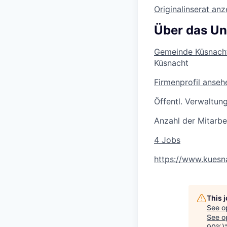
Originalinserat an
Über das U
Gemeinde Küsnach
Küsnacht
Firmenprofil anseh
Öffentl. Verwaltun
Anzahl der Mitarbe
4 Jobs
https://www.kuesn
This 
See o
See op
90%)