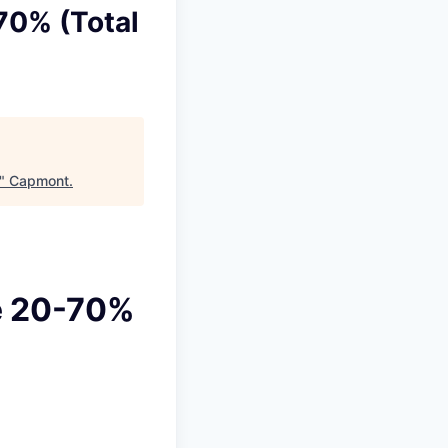
70% (Total
"
Capmont
.
je 20-70%