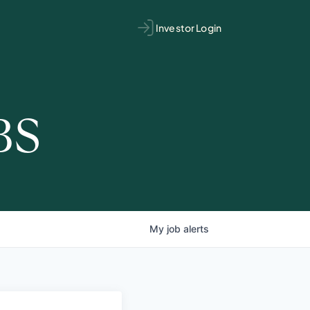
Investor Login
BS
My
job
alerts