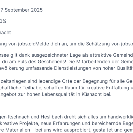
17 September 2025
90%
nacht
ng von jobs.ch:
Melde dich an
, um die Schätzung von jobs.
see gilt dank ausgezeichneter Lage als attraktive Gemeind
st du am Puls des Geschehens! Die Mitarbeitenden der Gem
Bevölkerung umfassende Dienstleistungen von hoher Qualitä
izeitanlagen sind lebendige Orte der Begegnung für alle Ge
chaftliche Teilhabe, schaffen Raum für kreative Entfaltung 
 Angebot zur hohen Lebensqualität in Küsnacht bei.
agen Itschnach und Heslibach dreht sich alles um handwerkli
kreative Projekte, neue Erfahrungen und bereichernde Beg
e Materialien – bei uns wird ausprobiert, gestaltet und ge