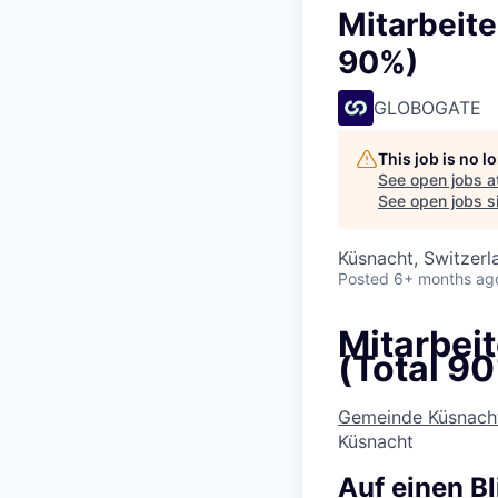
Mitarbeite
90%)
GLOBOGATE
This job is no 
See open jobs a
See open jobs si
Küsnacht, Switzerl
Posted
6+ months ag
Mitarbei
(Total 9
Gemeinde Küsnach
Küsnacht
Auf einen Bl