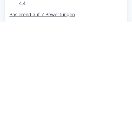
4.4
Basierend auf 7 Bewertungen
https://www.chmedia.ch
This job is no longer accepting applications
See open jobs at
GLOBOGATE
.
See open jobs similar to "
Strategic Transformation
Manager:in (a)
"
Capmont
.
See more open positions at
GLOBOGATE