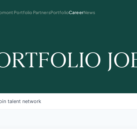
mont Portfolio Partners
Portfolio
Career
News
ORTFOLIO JO
oin talent network