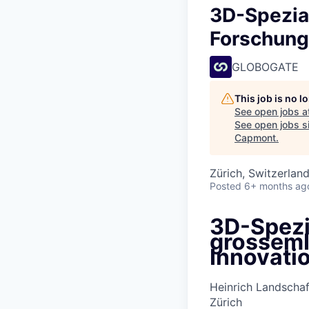
3D-Spezia
Forschung
GLOBOGATE
This job is no 
See open jobs a
See open jobs si
Capmont
.
Zürich, Switzerlan
Posted
6+ months ag
3D-Spezi
grossemI
Innovati
Heinrich Landscha
Zürich