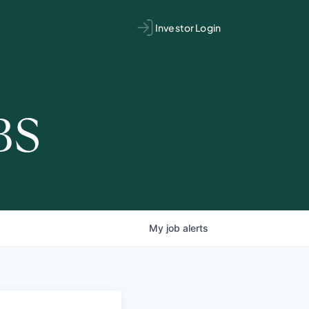
Investor Login
BS
My
job
alerts