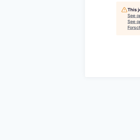
This 
See o
See op
Forsc