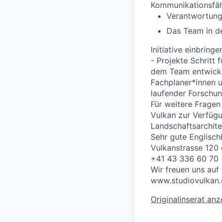
Kommunikationsfäh
Verantwortung 
Das Team in de
Initiative einbringe
- Projekte Schritt 
dem Team entwickel
Fachplaner*innen u
laufender Forschu
Für weitere Fragen
Vulkan zur Verfügu
Landschaftsarchit
Sehr gute Englischk
Vulkanstrasse 120 
+41 43 336 60 70
Wir freuen uns auf
www.studiovulkan
Originalinserat an