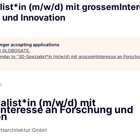
list*in (m/w/d) mit grossemInte
 und Innovation
longer accepting applications
t
GLOBOGATE
.
milar to "
3D-Spezialist*in (m/w/d) mit grossemInteresse an Forschu
d
o
alist*in (m/w/d) mit
nteresse an Forschung und
on
ftsarchitektur GmbH