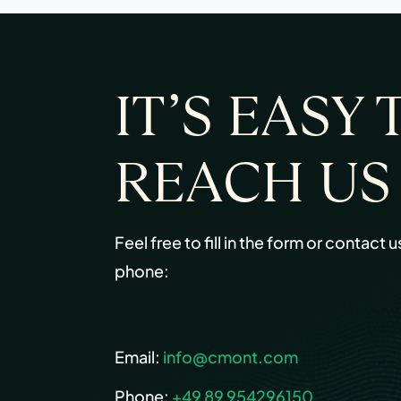
IT’S EASY 
REACH US
Feel free to fill in the form or contact u
phone:
Email:
info@cmont.com
Phone:
+49 89 954296150