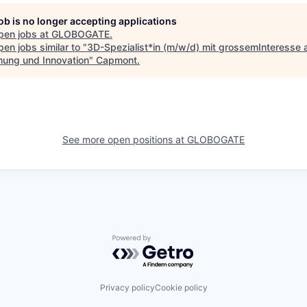
job is no longer accepting applications
pen jobs at
GLOBOGATE
.
en jobs similar to "
3D-Spezialist*in (m/w/d) mit grossemInteresse 
hung und Innovation
"
Capmont
.
See more open positions at
GLOBOGATE
Powered by Getro.com
Privacy policy
Cookie policy