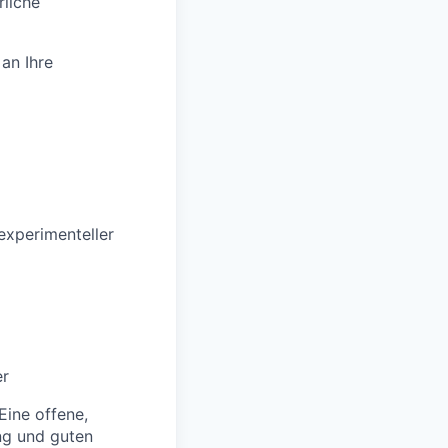
rliche
an Ihre
experimenteller
er
Eine offene,
ng und guten