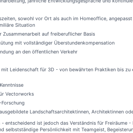
Einarbeitung, jährliche Entwicklungsgespräche und kontinuie
tszeiten, sowohl vor Ort als auch im Homeoffice, angepasst 
iliäre Situation
r Zusammenarbeit auf freiberuflicher Basis
rgütung mit vollständiger Überstundenkompensation
ndung an den öffentlichen Verkehr
 mit Leidenschaft für 3D - von bewährten Praktiken bis zu 
Kenntnisse
für Vectorworks
I-Forschung
usgebildete Landschaftsarchitektinnen, Architektinnen od
 - entscheidend ist jedoch das Verständnis für Freiräume - 
d selbstständige Persönlichkeit mit Teamgeist, Begeisteru