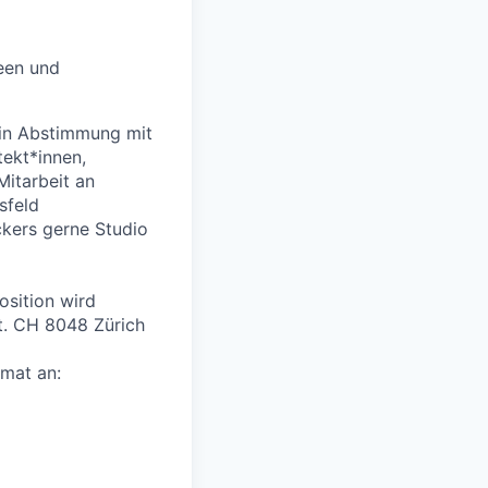
een und
, in Abstimmung mit
tekt*innen,
itarbeit an
sfeld
ckers gerne Studio
osition wird
t. CH 8048 Zürich
rmat an: