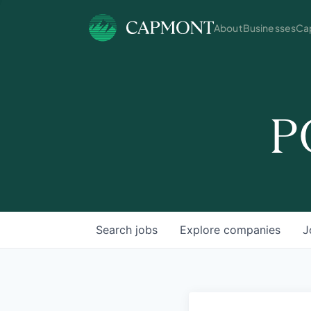
About
Businesses
Cap
P
Search
jobs
Explore
companies
J