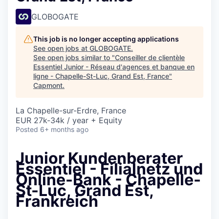
GLOBOGATE
This job is no longer accepting applications
See open jobs at
GLOBOGATE
.
See open jobs similar to "
Conseiller de clientèle
Essentiel Junior - Réseau d'agences et banque en
ligne - Chapelle-St-Luc, Grand Est, France
"
Capmont
.
La Chapelle-sur-Erdre, France
EUR 27k-34k / year + Equity
Posted
6+ months ago
Junior Kundenberater
Essentiel - Filialnetz und
Online-Bank - Chapelle-
St-Luc, Grand Est,
Frankreich