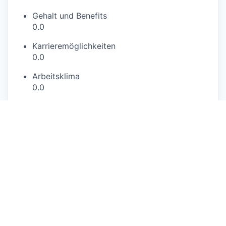
Gehalt und Benefits
0.0
Karrieremöglichkeiten
0.0
Arbeitsklima
0.0
Basierend auf 7 Bewertungen
https://joerg-lienert.ch/
This job is no longer accepting applications
See open jobs at
GLOBOGATE
.
See open jobs similar to "
Leiter*in HR (80 - 100
%), Mitglied der Geschäftsleitung
"
Capmont
.