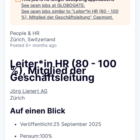
See open jobs at
GLOBOGATE
.
See open jobs similar to "
Leiter*in HR (80 - 100
%), Mitglied der Geschäftsleitung
"
Capmont
.
People & HR
Zürich, Switzerland
Posted
6+ months ago
Leiter*in HR (80 - 100
%), Mitglied der
Geschäftsleitung
Jörg Lienert AG
Zürich
Auf einen Blick
Veröffentlicht:
25 September 2025
Pensum:
100%