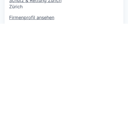
Schutz & Rettung Zürich
Zürich
Firmenprofil ansehen
Öffentl. Verwaltung / Verbände
1000 Mitarbeitende
4 Jobs
https://www.stadt-zuerich.ch/srz
This job is no longer accepting applications
See open jobs at
GLOBOGATE
.
See open jobs similar to "
Projektleiter*in
Standortstrategie und Projektmanagement
"
Capmont
.