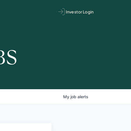
Investor Login
BS
My
job
alerts