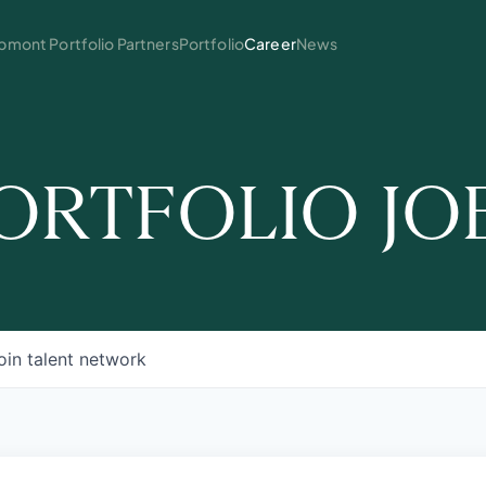
mont Portfolio Partners
Portfolio
Career
News
ORTFOLIO JO
oin talent network