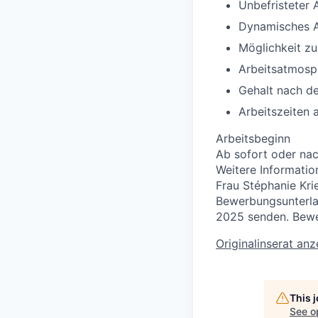
Unbefristeter 
Dynamisches A
Möglichkeit zu
Arbeitsatmosp
Gehalt nach d
Arbeitszeiten
Arbeitsbeginn
Ab sofort oder na
Weitere Informatio
Frau Stéphanie Kri
Bewerbungsunterlag
2025 senden. Bew
Originalinserat an
This 
See o