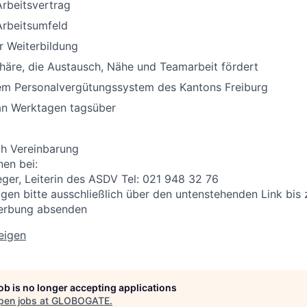
Arbeitsvertrag
rbeitsumfeld
r Weiterbildung
häre, die Austausch, Nähe und Teamarbeit fördert
em Personalvergütungssystem des Kantons Freiburg
 an Werktagen tagsüber
ch Vereinbarung
nen bei:
eger, Leiterin des ASDV Tel: 021 948 32 76
en bitte ausschließlich über den untenstehenden Link bis
erbung absenden
zeigen
job is no longer accepting applications
pen jobs at
GLOBOGATE
.