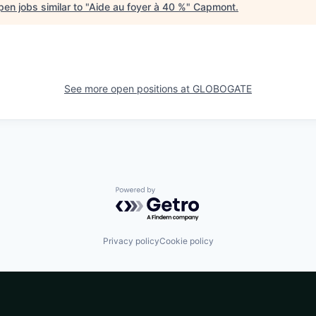
en jobs similar to "
Aide au foyer à 40 %
"
Capmont
.
See more open positions at
GLOBOGATE
Powered by Getro.com
Privacy policy
Cookie policy