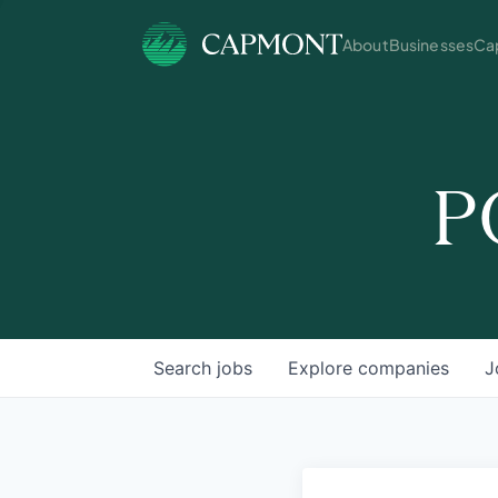
About
Businesses
Cap
P
Search
jobs
Explore
companies
J