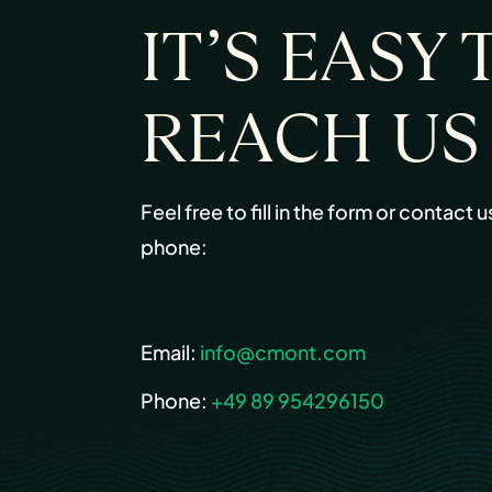
IT’S EASY 
REACH US
Feel free to fill in the form or contact u
phone:
Email:
info@cmont.com
Phone:
+49 89 954296150