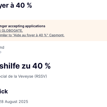
yer à 40 %
longer accepting applications
t
GLOBOGATE
.
milar to "
Aide au foyer à 40 %
"
Capmont
.
and
o
shilfe zu 40 %
cial de la Veveyse (RSSV)
ick
28 August 2025