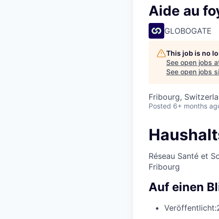
Aide au fo
GLOBOGATE
This job is no 
See open jobs a
See open jobs si
Fribourg, Switzerl
Posted
6+ months ag
Haushalt
Réseau Santé et So
Fribourg
Auf einen Bl
Veröffentlicht: