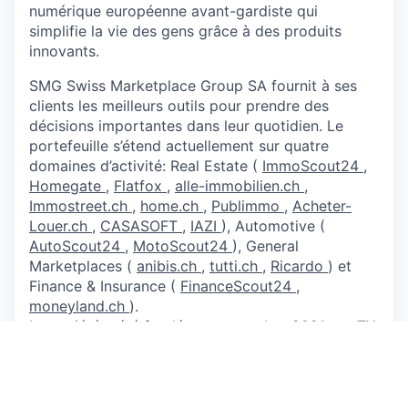
numérique européenne avant-gardiste qui
simplifie la vie des gens grâce à des produits
innovants.
SMG Swiss Marketplace Group SA fournit à ses
clients les meilleurs outils pour prendre des
décisions importantes dans leur quotidien. Le
portefeuille s’étend actuellement sur quatre
domaines d’activité: Real Estate (
ImmoScout24
,
Homegate
,
Flatfox
,
alle-immobilien.ch
,
Immostreet.ch
,
home.ch
,
Publimmo
,
Acheter-
Louer.ch
,
CASASOFT
,
IAZI
), Automotive (
AutoScout24
,
MotoScout24
), General
Marketplaces (
anibis.ch
,
tutti.ch
,
Ricardo
) et
Finance & Insurance (
FinanceScout24
,
moneyland.ch
).
La société a été fondée en novembre 2021 par TX
Group SA, Ringier SA, La Mobilière et General
Atlantic.
Über das Unternehmen