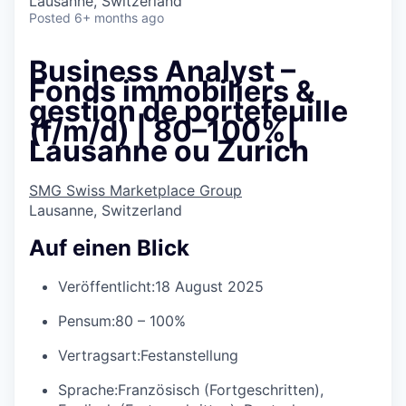
Lausanne, Switzerland
Posted
6+ months ago
Business Analyst –
Fonds immobiliers &
gestion de portefeuille
(f/m/d) | 80–100%|
Lausanne ou Zurich
SMG Swiss Marketplace Group
Lausanne, Switzerland
Auf einen Blick
Veröffentlicht:
18 August 2025
Pensum:
80 – 100%
Vertragsart:
Festanstellung
Sprache:
Französisch (Fortgeschritten),