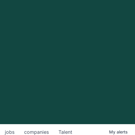
jobs
companies
Talent
My
alerts