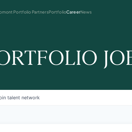
mont Portfolio Partners
Portfolio
Career
News
ORTFOLIO JO
oin talent network