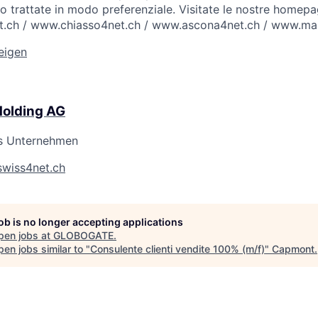
no trattate in modo preferenziale. Visitate le nostre homep
.ch / www.chiasso4net.ch / www.ascona4net.ch / www.ma
zeigen
Holding AG
s Unternehmen
/swiss4net.ch
job is no longer accepting applications
pen jobs at
GLOBOGATE
.
en jobs similar to "
Consulente clienti vendite 100% (m/f)
"
Capmont
.