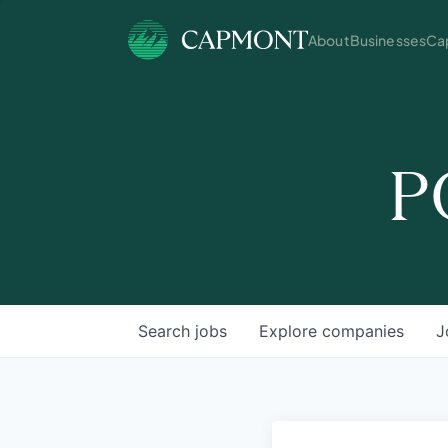
About
Businesses
Cap
P
Search
jobs
Explore
companies
J