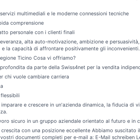
i servizi multimediali e le moderne connessioni tecniche
apida comprensione
atto personale con i clienti finali
severanza, alta auto-motivazione, ambizione e persuasività
a e la capacità di affrontare positivamente gli inconvenienti.
 regione Ticino Cosa vi offriamo?
rofondita da parte della Swiss4net per la vendita indipend
r chi vuole cambiare carriera
ta
flessibili
 imparare e crescere in un'azienda dinamica, la fiducia di v
nza.
oro sicuro in un gruppo aziendale orientato al futuro e in c
 crescita con una posizione eccellente Abbiamo suscitato il
i vostri documenti completi per e-mail a:
E-Mail schreiben
Le