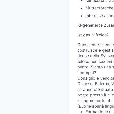
Mindestens 2 
Muttersprache 
Interesse an 
KI-generierte Zus
Ist das hilfreich?
Consulente clienti
costruisce e gestis
dense della Svizzer
telecomunicazioni s
punto. Siamo una s
i compiti?
Consiglio e vendita
Chiasso, Balerna, 
saranno effettuate 
posto presso il cli
- Lingua madre ital
(Buone abilità lin
Formazione di 