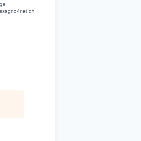
age
ssagno4net.ch