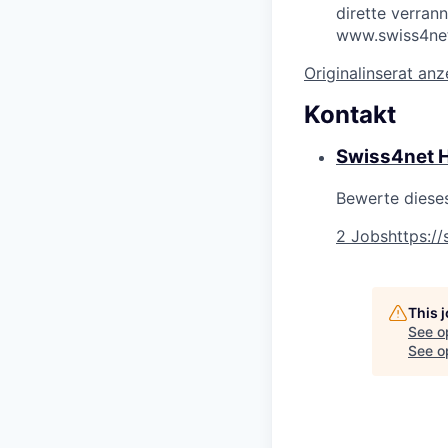
dirette verran
www.swiss4net
Originalinserat an
Kontakt
Swiss4net 
Bewerte diese
2 Jobs
https:/
This 
See o
See op