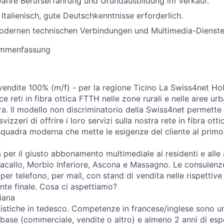
Jahre Berufserfahrung und Grundausbildung im Verkauf.
Italienisch, gute Deutschkenntnisse erforderlich.
modernen technischen Verbindungen und Multimedia-Dienste
ammenfassung
 vendite 100% (m/f) - per la regione Ticino La Swiss4net Hol
ce reti in fibra ottica FTTH nelle zone rurali e nelle aree u
a. Il modello non discriminatorio della Swiss4net permette a 
vizzeri di offrire i loro servizi sulla nostra rete in fibra ot
quadra moderna che mette le esigenze del cliente al primo
 per il giusto abbonamento multimediale ai residenti e alle
Vacallo, Morbio Inferiore, Ascona e Massagno. Le consulenze
per telefono, per mail, con stand di vendita nelle rispettiv
ente finale. Cosa ci aspettiamo?
iana
guistiche in tedesco. Competenze in francese/inglese sono u
base (commerciale, vendite o altro) e almeno 2 anni di esp