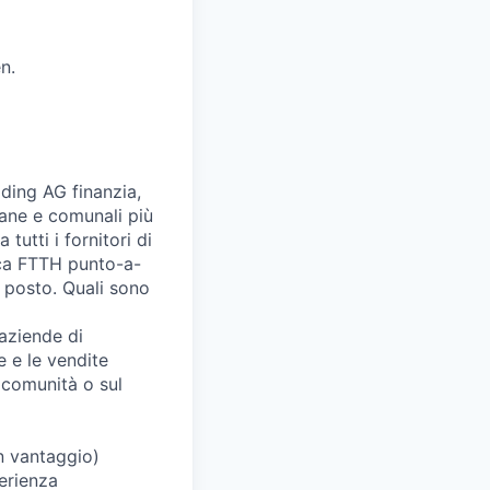
n.
ding AG finanzia,
rbane e comunali più
tutti i fornitori di
tica FTTH punto-a-
 posto. Quali sono
 aziende di
 e le vendite
e comunità o sul
n vantaggio)
erienza