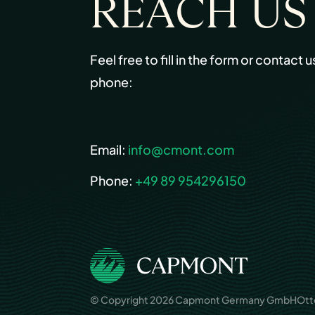
REACH US
Feel free to fill in the form or contact u
phone:
Email:
info@cmont.com
Phone:
+49 89 954296150
© Copyright 2026 Capmont Germany GmbH
Ott