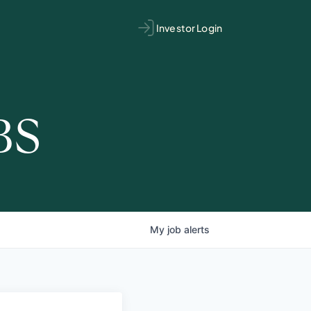
Investor Login
BS
My
job
alerts