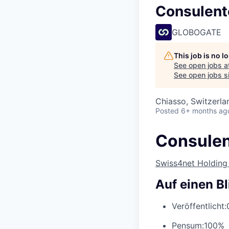
Consulente
GLOBOGATE
This job is no 
See open jobs a
See open jobs si
Chiasso, Switzerla
Posted
6+ months ag
Consulent
Swiss4net Holding
Auf einen Bl
Veröffentlicht:
Pensum:
100%