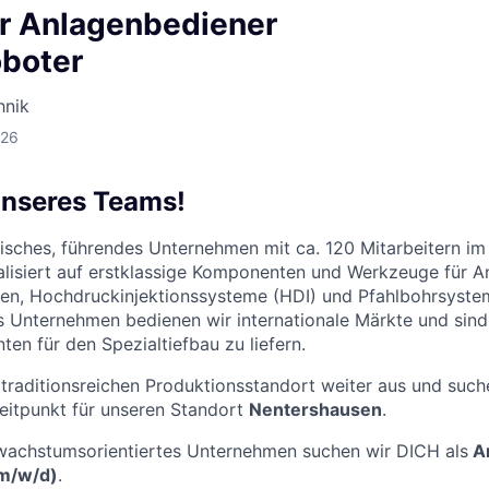
er Anlagenbediener
boter
hnik
026
unseres Teams!
isches, führendes Unternehmen mit ca. 120 Mitarbeitern im
alisiert auf erstklassige Komponenten und Werkzeuge für A
en, Hochdruckinjektionssysteme (HDI) und Pfahlbohrsyste
 Unternehmen bedienen wir internationale Märkte und sind 
en für den Spezialtiefbau zu liefern.
traditionsreichen Produktionsstandort weiter aus und suc
eitpunkt für unseren Standort
Nentershausen
.
 wachstumsorientiertes Unternehmen suchen wir DICH als
An
m/w/d)
.