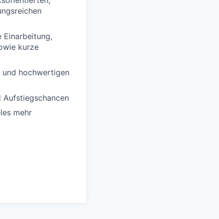
sorientierten,
ungsreichen
e Einarbeitung,
owie kurze
k und hochwertigen
d Aufstiegschancen
eles mehr