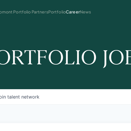
mont Portfolio Partners
Portfolio
Career
News
ORTFOLIO JO
oin talent network