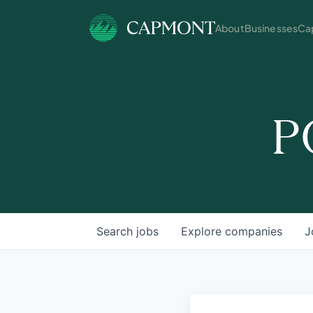
About
Businesses
Cap
P
Search
jobs
Explore
companies
J