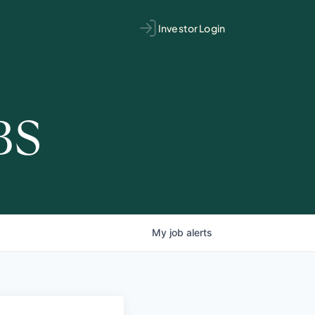
Investor Login
BS
My
job
alerts