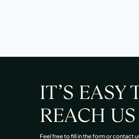
IT’S EASY 
REACH US
Feel free to fill in the form or contact u