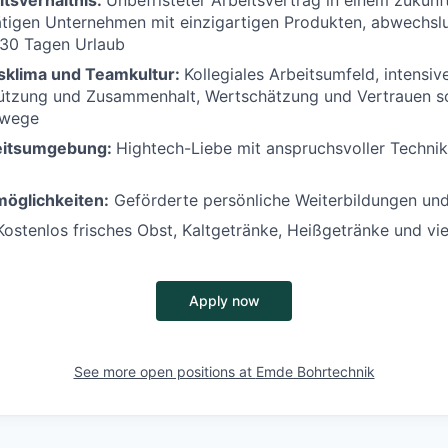
itsverhältnis:
Unbefristeter Arbeitsvertrag in einem zukunft
tätigen Unternehmen mit einzigartigen Produkten, abwechsl
30 Tagen Urlaub
sklima und Teamkultur:
Kollegiales Arbeitsumfeld, intensiv
tützung und Zusammenhalt, Wertschätzung und Vertrauen s
swege
eitsumgebung:
Hightech-Liebe mit anspruchsvoller Techni
öglichkeiten:
Geförderte persönliche Weiterbildungen un
Kostenlos frisches Obst, Kaltgetränke, Heißgetränke und vi
Apply now
See more open positions at
Emde Bohrtechnik