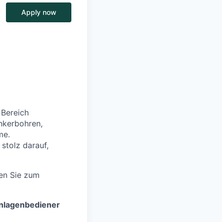
Apply now
 Bereich
nkerbohren,
me.
stolz darauf,
hen Sie zum
lagenbediener