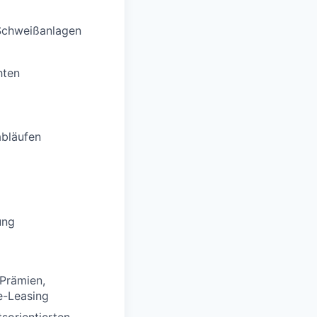
Schweißanlagen
hten
abläufen
ung
Prämien,
e-Leasing