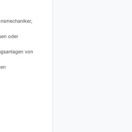
onsmechaniker,
sen oder
ngsanlagen von
gen