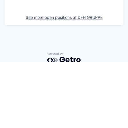
See more open positions at
DFH GRUPPE
Powered by Getro.com
Privacy policy
Cookie policy
IT’S EASY TO REACH US