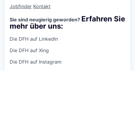
Jobfinder
Kontakt
Erfahren Sie
Sie sind neugierig geworden?
mehr über uns:
Die DFH auf LinkedIn
Die DFH auf Xing
Die DFH auf Instagram
Die DFH auf Facebook
Diese Stellenanzeige entspricht dem folgenden
Profil:
Arbeitsbereich(e):
Kaufmännische Abwicklung,
Technische Abwicklung
Fachbereich(e):
Montage/Kundendienst
Qualifikation(en):
Kaufmännische Ausbildung,
Technische Ausbildung