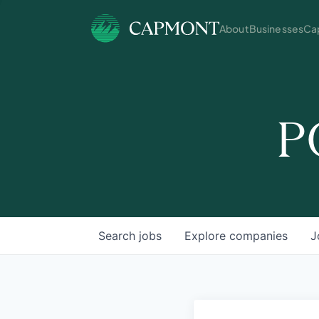
About
Businesses
Cap
P
Search
jobs
Explore
companies
J