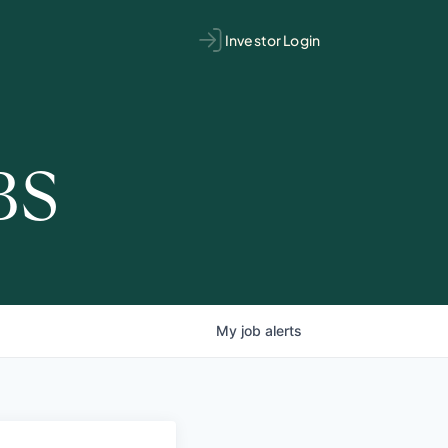
Investor Login
BS
My
job
alerts