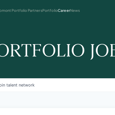
mont Portfolio Partners
Portfolio
Career
News
ORTFOLIO JO
oin talent network