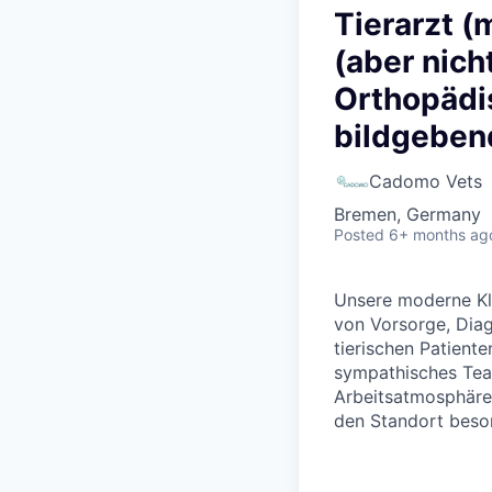
Tierarzt (
(aber nic
Orthopädi
bildgeben
Cadomo Vets
Bremen, Germany
Posted
6+ months ag
Unsere moderne Kle
von Vorsorge, Diag
tierischen Patiente
sympathisches Team
Arbeitsatmosphäre
den Standort beson