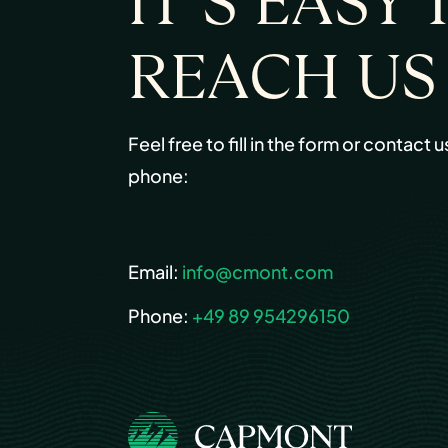
IT’S EASY 
REACH US
Feel free to fill in the form or contact u
phone:
Email:
info@cmont.com
Phone:
+49 89 954296150