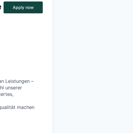
e
Apply now
an Leistungen –
hl unserer
iertes,
ualität machen