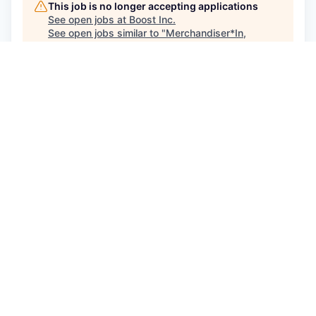
This job is no longer accepting applications
See open jobs at
Boost Inc
.
See open jobs similar to "
Merchandiser*In,
Boostbar - Zürich (50%)
"
Capmont
.
See more open positions at
Boost Inc
Powered by Getro.com
Privacy policy
Cookie policy