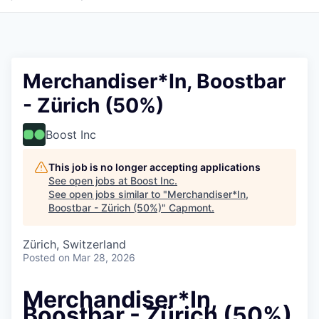
Merchandiser*In, Boostbar
- Zürich (50%)
Boost Inc
This job is no longer accepting applications
See open jobs at
Boost Inc
.
See open jobs similar to "
Merchandiser*In,
Boostbar - Zürich (50%)
"
Capmont
.
Zürich, Switzerland
Posted
on Mar 28, 2026
Merchandiser*In,
Boostbar - Zürich (50%)