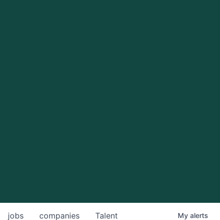
jobs
companies
Talent
My
alerts