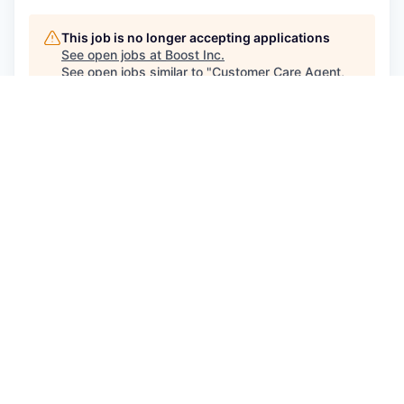
This job is no longer accepting applications
See open jobs at
Boost Inc
.
See open jobs similar to "
Customer Care Agent,
Boostbar - Zürich (100%)
"
Capmont
.
See more open positions at
Boost Inc
Powered by Getro.com
Privacy policy
Cookie policy