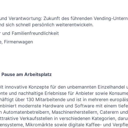
 und Verantwortung: Zukunft des führenden Vending-Unter
nd sich schnell persönlich weiterentwickeln.
 und Familienfreundlichkeit
e, Firmenwagen
r Pause am Arbeitsplatz
lt innovative Konzepte für den unbemannten Einzelhandel 
ziente und nachhaltige Erlebnisse für Anbieter sowie Konsum
ftigt über 130 Mitarbeitende und ist in mehreren europäi
ombiniert modernste Hardware und Software mit einem tiefe
n Automatenbetreibern, Maschinenherstellern, Caterern un
traktive Verkaufsstellen in verschiedenen Kategorien, dar
sensysteme, Mikromärkte sowie digitale Kaffee- und Verpf