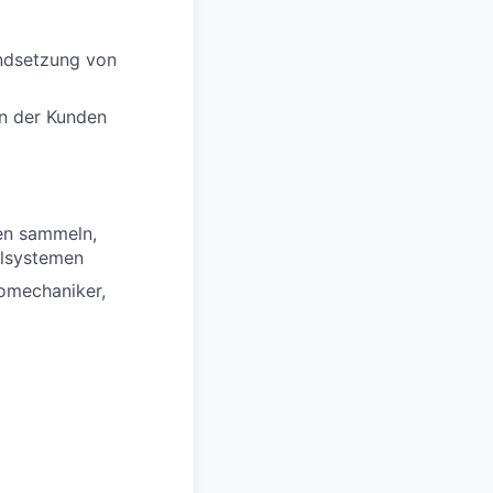
andsetzung von
en der Kunden
en sammeln,
hlsystemen
romechaniker,