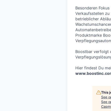
Besonderen Fokus l
Verkaufsstellen zu
betrieblicher Ablä
Wachstumschancen 
Automatenbetreiber
Produktmarke Boost
Verpflegungsautom
Boostbar verfolgt 
Verpflegungslösun
Hier findest Du meh
www.boostinc.co
This 
See o
See op
Capm