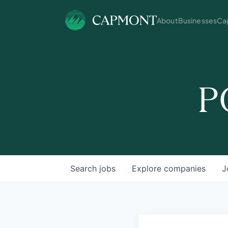
About
Businesses
Cap
P
Search
jobs
Explore
companies
J