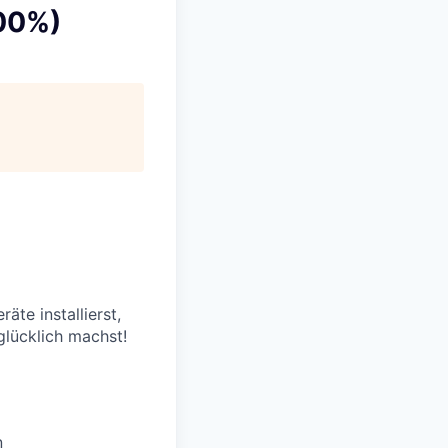
100%)
te installierst,
glücklich machst!
n