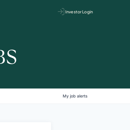
Investor Login
BS
My
job
alerts