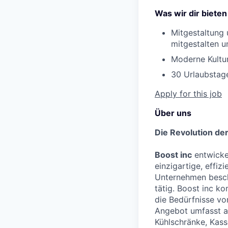
Was wir dir bieten
Mitgestaltung
mitgestalten u
Moderne Kultur
30 Urlaubstag
Apply for this job
Über uns
Die Revolution de
Boost inc
entwicke
einzigartige, effi
Unternehmen beschä
tätig. Boost inc k
die Bedürfnisse vo
Angebot umfasst at
Kühlschränke, Kas