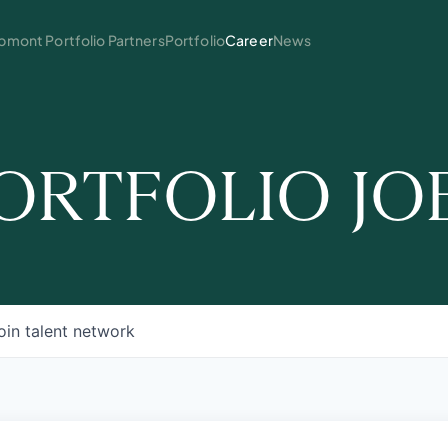
mont Portfolio Partners
Portfolio
Career
News
ORTFOLIO JO
oin talent network