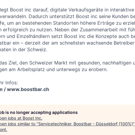
egt Boost inc darauf, digitale Verkaufsgeräte in interaktiv
 verwandeln. Dadurch unterstützt Boost inc seine Kunden b
ufe, um an bestehenden Standorten höhere Erträge zu erzie
erfolgreich zu nutzen. Neben der Zusammenarbeit mit fü
n und Einzelhändlern setzt Boost inc die Konzepte auch b
bar ein – derzeit der am schnellsten wachsende Betreiber
aten in der Schweiz.
das Ziel, den Schweizer Markt mit gesunden, nachhaltigen u
gen am Arbeitsplatz und unterwegs zu erobern.
r Infos:
m / www.boostbar.ch
job is no longer accepting applications
pen jobs at
Boost Inc
.
en jobs similar to "
Servicetechniker, Boostbar - Düsseldorf (100%)
"
ont
.