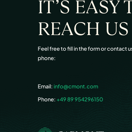
IT’S EASY 
REACH US
Feel free to fill in the form or contact u
phone:
Email:
info@cmont.com
Phone:
+49 89 954296150