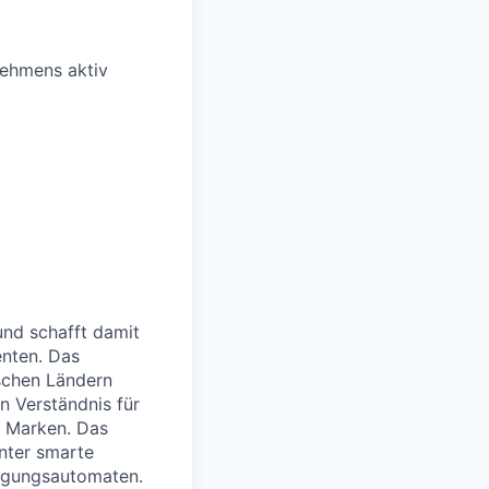
nehmens aktiv
und schafft damit
enten. Das
schen Ländern
n Verständnis für
d Marken. Das
unter smarte
legungsautomaten.